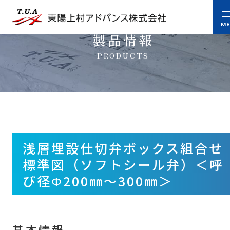
製品情報
PRODUCTS
浅層埋設仕切弁ボックス組合せ
標準図（ソフトシール弁）＜呼
び径Φ200㎜～300㎜＞
基本情報