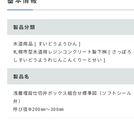
製品分類
水道用品 [ すいどうようひん ]
札幌市型水道用レジンコンクリート製下桝 [ さっぽろ
しすいどうようれじんこんくりーとせい ]
製品名
浅層埋設仕切弁ボックス組合せ標準図（ソフトシール
弁）
呼び径Φ200㎜～300㎜