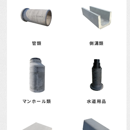
管類
側溝類
マンホール類
水道用品