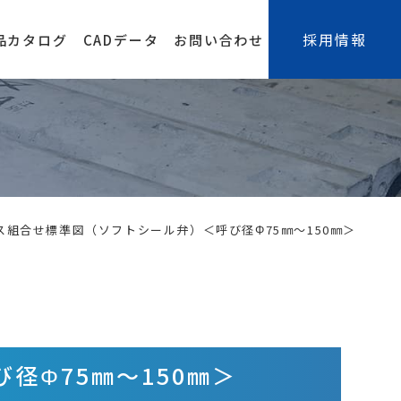
採用情報
品カタログ
CADデータ
お問い合わせ
組合せ標準図（ソフトシール弁）＜呼び径Φ75㎜～150㎜＞
径Φ75㎜～150㎜＞