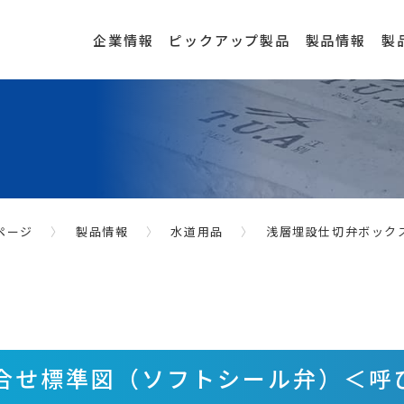
企業情報
ピックアップ製品
製品情報
製
ページ
製品情報
水道用品
浅層埋設仕切弁ボックス
せ標準図（ソフトシール弁）＜呼び