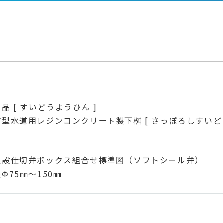
品 [ すいどうようひん ]
市型水道用レジンコンクリート製下桝 [ さっぽろしすいど
埋設仕切弁ボックス組合せ標準図（ソフトシール弁）
Φ75㎜～150㎜