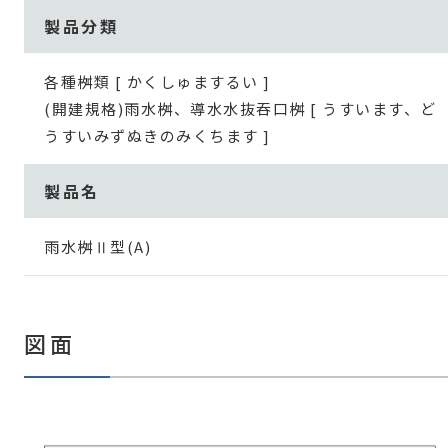
製品分類
各種桝類 [ かくしゅまするい ]
(開建規格)雨水桝、導水水抜吞口桝 [ うすいます、ど
うすいみずぬきのみくちます ]
製品名
雨水桝Ⅱ型(A)
図面