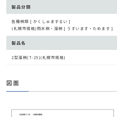
製品分類
各種桝類 [ かくしゅまするい ]
(札幌市規格)雨水桝・溜桝 [ うすいます・ためます ]
製品名
2型溜桝(T-25)(札幌市規格)
図面