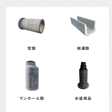
管類
側溝類
マンホール類
水道用品