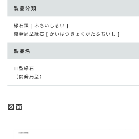
製品分類
縁石類 [ ふちいしるい ]
開発局型縁石 [ かいはつきょくがたふちいし ]
製品名
Ⅲ型縁石
（開発局型）
図面