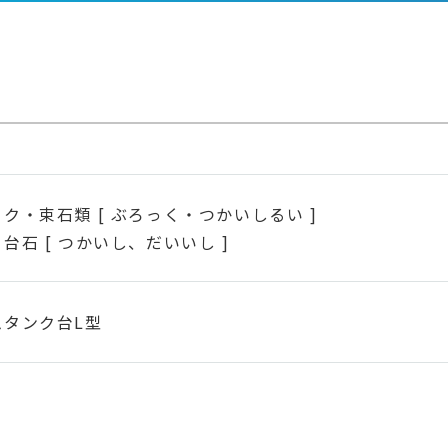
ク・束石類 [ ぶろっく・つかいしるい ]
台石 [ つかいし、だいいし ]
ムタンク台L型