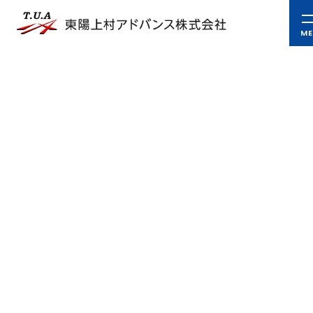
お問い合わせ
お電話からの
お問い合わせ
Contact
お気軽にお問い合わせください。
TEL.
0144-55-5303
【営業時間】
8：00～17：00
【定
休
日】
第２土曜日・日曜日・祝日