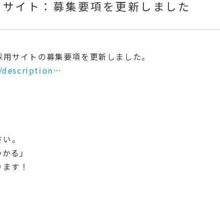
用サイト：募集要項を更新しました
採用サイトの募集要項を更新しました。
/descri
ption
…
さい。
つかる
」
ります！